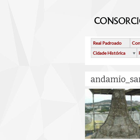
Ir o contido principal
Real Padroado
Con
Cidade Histórica
andamio_san