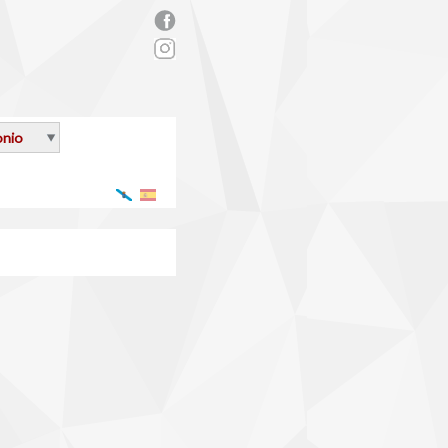
rs_facebook.png
onio
Galego
Español