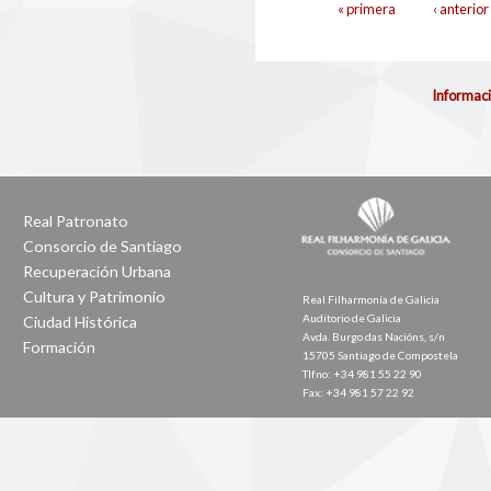
Páginas
« primera
‹ anterior
Informaci
Real Patronato
Consorcio de Santiago
Recuperación Urbana
Cultura y Patrimonio
Real Filharmonía de Galicia
Auditorio de Galicia
Ciudad Histórica
Avda. Burgo das Nacións, s/n
Formación
15705 Santiago de Compostela
Tlfno: +34 981 55 22 90
Fax: +34 981 57 22 92