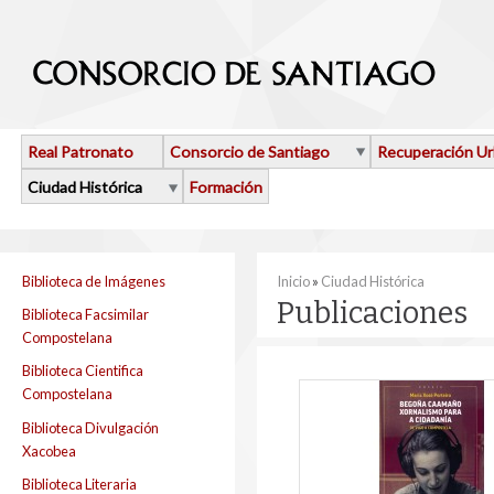
Pasar al contenido principal
Real Patronato
Consorcio de Santiago
Recuperación U
Ciudad Histórica
Formación
Se encuentra usted aquí
Biblioteca de Imágenes
Inicio
»
Ciudad Histórica
Publicaciones
Biblioteca Facsimilar
Compostelana
Biblioteca Cientifica
Compostelana
Biblioteca Divulgación
Xacobea
Biblioteca Literaria