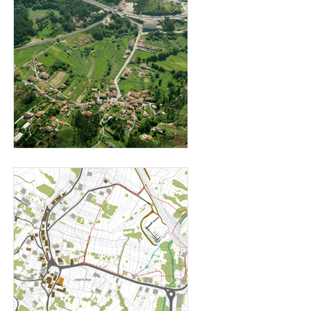
perochaparaweb2.jpg