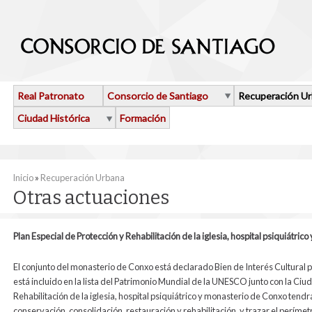
Pasar al contenido principal
Real Patronato
Consorcio de Santiago
Recuperación U
Ciudad Histórica
Formación
Se encuentra usted aquí
Inicio
»
Recuperación Urbana
Otras actuaciones
Plan Especial de Protección y Rehabilitación de la iglesia, hospital psiquiátri
El conjunto del monasterio de Conxo está declarado Bien de Interés Cultural po
está incluido en la lista del Patrimonio Mundial de la UNESCO junto con la Ciud
Rehabilitación de la iglesia, hospital psiquiátrico y monasterio de Conxo tend
conservación, consolidación, restauración y rehabilitación, y trazar el perím