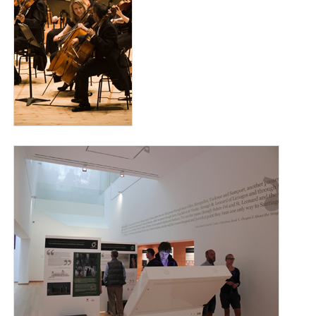
museo7_para_web.jpg