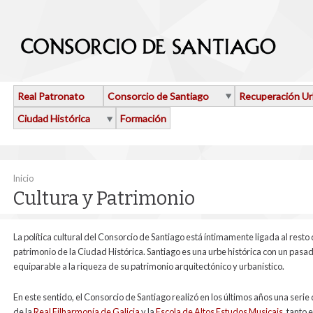
Pasar al contenido principal
Real Patronato
Consorcio de Santiago
Recuperación U
Ciudad Histórica
Formación
Se encuentra usted aquí
Inicio
Cultura y Patrimonio
La política cultural del Consorcio de Santiago está íntimamente ligada al resto 
patrimonio de la Ciudad Histórica. Santiago es una urbe histórica con un pasad
equiparable a la riqueza de su patrimonio arquitectónico y urbanístico.
En este sentido, el Consorcio de Santiago realizó en los últimos años una seri
de la
Real Filharmonía de Galicia
y la
Escola de Altos Estudos Musicais
, tanto 