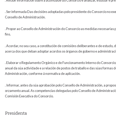
. Recibir información sobre a actividade do Consorcio e analizar, estudar e p
. Ser informada Das decisións adoptadas polo presidente do Consorcio no exe
Consello de Administración.
. Propor ao Consello de Administración do Consorcio as medidas necesarias 
fins.
. Acordar, no seu caso, a constitución de comisións deliberantes e de estudo,
acerca dos que deban adoptar acordos os órganos de goberno e administraci
. Elaborar o Regulamento Orgánico e de Funcionamento Interno do Consorcio,
anual da súa actividade e a relación de postos de traballo e das súas formas 
Administración, conforme á normativa de aplicación.
. Informar, antes da súa aprobación polo Consello de Administración, a propo
orzamento anual. As competencias delegadas polo Consello de Administraci
Comisión Executiva do Consorcio.
Presidenta