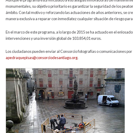
Aunque el programa está vinculado a estrategias innovadoras de mantenimien
monumentales, su objetivo prioritario es garantizar la seguridad de los peat
ámbito. Con tal motivo y reforzando las actuaciones de años anteriores, se cr
manera exclusiva a reparar con inmediatez cualquier situación de riesgo para
En el marco de este programa, a lo largo de 2015 se ha actuado en el enlosado d
intervenciones y una inversión global de 103.854,01 euros.
Los ciudadanos pueden enviar al Consorcio fotografías o comunicaciones por e
apedraquepisas@consorciodesantiago.org
.
lousados_15.jpg