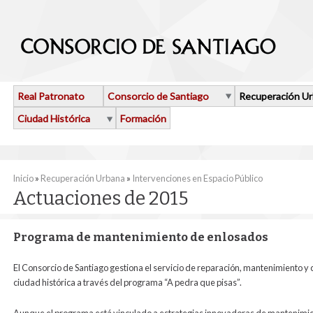
Pasar al contenido principal
Real Patronato
Consorcio de Santiago
Recuperación U
Ciudad Histórica
Formación
Se encuentra usted aquí
Inicio
»
Recuperación Urbana
»
Intervenciones en Espacio Público
Actuaciones de 2015
Programa de mantenimiento de enlosados
El Consorcio de Santiago gestiona el servicio de reparación, mantenimiento y 
ciudad histórica a través del programa “A pedra que pisas”.