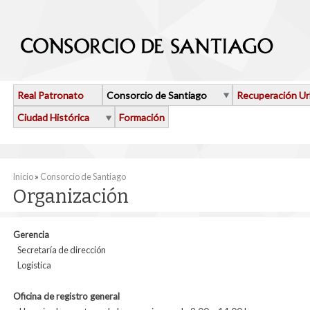
Pasar al contenido principal
Real Patronato
Consorcio de Santiago
Recuperación U
Ciudad Histórica
Formación
Se encuentra usted aquí
Inicio
»
Consorcio de Santiago
Organización
Gerencia
Secretaría de dirección
Logística
Oficina de registro general