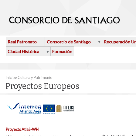
Pasar al contenido principal
Real Patronato
Consorcio de Santiago
Recuperación U
Ciudad Histórica
Formación
Se encuentra usted aquí
Inicio
»
Cultura y Patrimonio
Proyectos Europeos
Proyecto AtlaS-WH