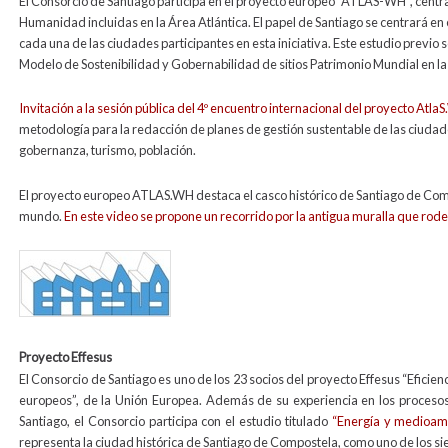
El Consorcio de Santiago participa en el proyecto europeo “ATLAS-WH”, centra
Humanidad incluidas en la Área Atlántica. El papel de Santiago se centrará en
cada una de las ciudades participantes en esta iniciativa. Este estudio previo 
Modelo de Sostenibilidad y Gobernabilidad de sitios Patrimonio Mundial en la
Invitación a la sesión pública del 4º encuentro internacional del proyecto Atla
metodología para la redacción de planes de gestión sustentable de las ciudade
gobernanza, turismo, población.
El proyecto europeo ATLAS.WH destaca el casco histórico de Santiago de Co
mundo.
En este video se propone un recorrido por la antigua muralla que rode
effesus_logo1.jpg
Proyecto Effesus
El Consorcio de Santiago es uno de los 23 socios del proyecto Effesus “Eficienc
europeos”, de la Unión Europea. Además de su experiencia en los procesos d
Santiago, el Consorcio participa con el estudio titulado
“Energía y medioamb
representa la ciudad histórica de Santiago de Compostela, como uno de los si