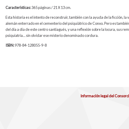
Características:
365 páginas / 21 X 13 cm.
Esta historia es el intento de reconstruir, también con la ayuda de la ficción, la
alemán enterrado en el cementerio del psiquiátrico de Conxo. Pero es también
del día a día de este centro santiagués, y una reflexión sobre la locura, sus rem
psiquiatría… sin olvidar ese misterio denominado cordura.
ISBN:
978-84-128055-9-8
Información legal del Consorc