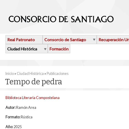
Pasar al contenido principal
Real Patronato
Consorcio de Santiago
Recuperación U
Ciudad Histórica
Formación
Se encuentra usted aquí
Inicio
»
Ciudad Histórica
»
Publicaciones
Tempo de pedra
Biblioteca Literaria Compostelana
Autor:
Ramón Area
Formato:
Rústica
Año:
2025