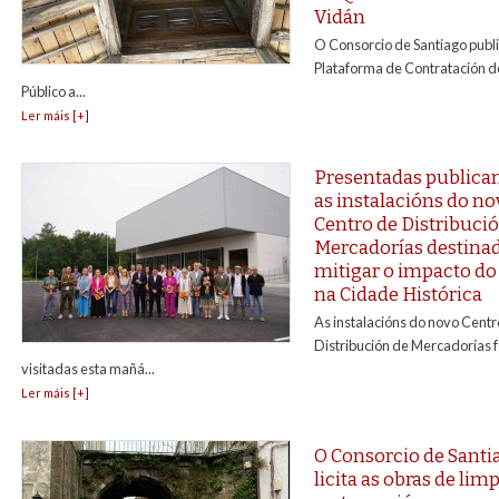
Vidán
O Consorcio de Santiago publ
Plataforma de Contratación d
Público a...
Ler máis [+]
Presentadas public
as instalacións do n
Centro de Distribuci
Mercadorías destina
mitigar o impacto do 
na Cidade Histórica
As instalacións do novo Centr
Distribución de Mercadorías 
visitadas esta mañá...
Ler máis [+]
O Consorcio de Santi
licita as obras de lim