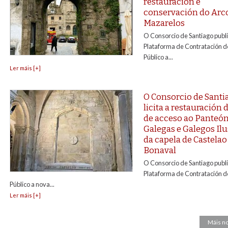
restauración e
conservación do Arc
Mazarelos
O Consorcio de Santiago publ
Plataforma de Contratación d
Público a...
Ler máis [+]
O Consorcio de Santi
licita a restauración 
de acceso ao Panteón
Galegas e Galegos Ilu
da capela de Castelao
Bonaval
O Consorcio de Santiago publ
Plataforma de Contratación d
Público a nova...
Ler máis [+]
Máis no