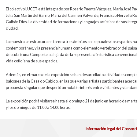
El colectivo LUCET está integrado por Rosario Puente Vázquez, María José 
Julia San Martín del Barrio, María del Carmen Valverde, Francisco Hervella 
Galbán Dios. La diversidad de formaciones y lenguajes artísticos de sus integ
ciudad.
La muestra se estructura en torno a tres ámbitos conceptuales: los espacios natu
contemporáneo, y la presencia humana como elemento vertebrador del paisaje u
descubrir una Compostela alejada de la representación turística convencional y
vida cotidiana de sus espacios.
Además, en el marco de la exposición se han desarrollado actividades compl
balcones de la Casa do Cabido, en las que varias artistas participantes acerca
propuesta singular que despertó un notable interés entre visitantes y viandan
La exposición podrá visitarse hasta el domingo 21 de junio en horario de mart
y los domingos de 11:00 a 14:00 horas.
Información legal del Consorc