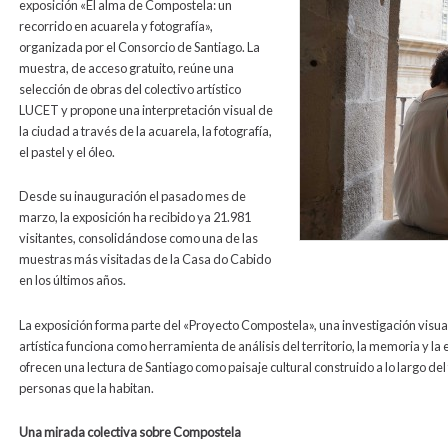
exposición «El alma de Compostela: un
recorrido en acuarela y fotografía»,
organizada por el Consorcio de Santiago. La
muestra, de acceso gratuito, reúne una
selección de obras del colectivo artístico
LUCET y propone una interpretación visual de
la ciudad a través de la acuarela, la fotografía,
el pastel y el óleo.
Desde su inauguración el pasado mes de
marzo, la exposición ha recibido ya 21.981
visitantes, consolidándose como una de las
muestras más visitadas de la Casa do Cabido
en los últimos años.
La exposición forma parte del «Proyecto Compostela», una investigación visual
artística funciona como herramienta de análisis del territorio, la memoria y la 
ofrecen una lectura de Santiago como paisaje cultural construido a lo largo del t
personas que la habitan.
Una mirada colectiva sobre Compostela