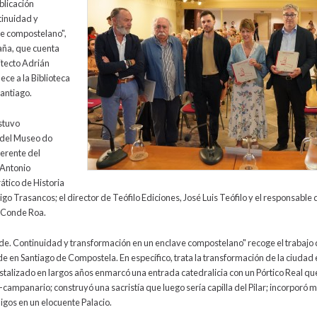
blicación
inuidad y
ve compostelano",
aña, que cuenta
itecto Adrián
ce a la Biblioteca
Santiago.
estuvo
 del Museo do
gerente del
 Antonio
ático de Historia
igo Trasancos; el director de Teófilo Ediciones, José Luis Teófilo y el responsable
n Conde Roa.
. Continuidad y transformación en un enclave compostelano" recoge el trabajo 
n Santiago de Compostela. En específico, trata la transformación de la ciudad en
istalizado en largos años enmarcó una entrada catedralicia con un Pórtico Real qu
-campanario; construyó una sacristía que luego sería capilla del Pilar; incorporó
nigos en un elocuente Palacio.