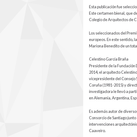
Esta publicación fue selecci
Este certamen bienal, que d
Colegio de Arquitectos de C
Los seleccionados del Premi
europeos. En este sentido, 
Mariona Benedito de un total
Celestino García Braña
Presidente de la Fundación
2014, el arquitecto Celesti
vicepresidente del Consejo 
Coruña (1981-2015) y direct
investigadora le llevó a par
en Alemania, Argentina, Espa
Es además autor de diversos 
Consorcio de Santiago junto 
intervenciones arquitectónic
Caaveiro.