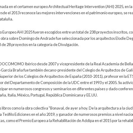
onada en el certamen europeo Architectual Heritage Intervention (AHI) 2025, en la
esde el 2013 reconoce las mejores intervenciones en el patrimonio europeo, se re
ataluña.
o Europeo AHI 2025 fueron escogidos entre un total de 238 proyectos inscritos, c
la obra sobre Domingo de Andrade fue seleccionada por los arquitectos Elodie De
 de 28 proyectos en la categoría de Divulgación.
 DOCOMOMO Ibérico desde 2007 y vicepresidente de la Real Academia de Bellas 
no García Braña fue también decano-presidente del Colegio de Arquitectos de Gali
Superior de los Colegios de Arquitectos de España (2010-2011), profesor en la ET
or del Departamento de Composición de la UDC entre el 1993 y el 2005. Su activi
ticipar en numerosos congresos y seminarios en diferentes países y dado conferen
ña, Italia, México, Portugal, República Dominicana y EE.UU.
libros como la obra colectiva "Bonaval, de ayer a hoy. De la arquitectura a la ciud
a Teófilo Ediciones en el año 2019, y ganador de numerosos premios a nivel nacio
as, como el Premio Europeo a la Rehabilitación de Addipa en el 2015 por la rehabi