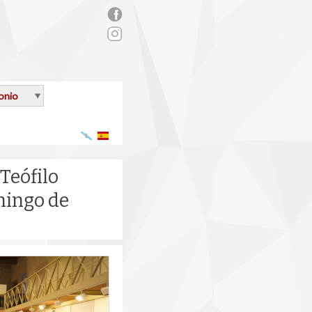
rs_facebook.png
onio
Galego
Español
Teófilo
mingo de