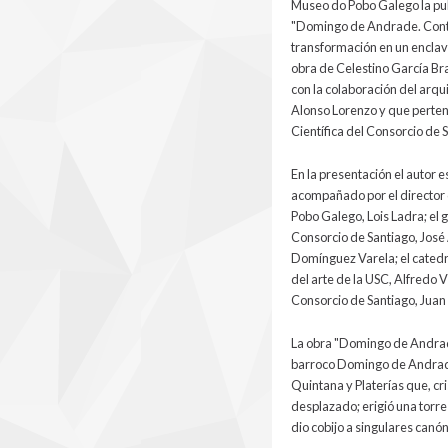
Museo do Pobo Galego la pu
"Domingo de Andrade. Cont
transformación en un encla
obra de Celestino García Br
con la colaboración del arqu
Alonso Lorenzo y que pertene
Científica del Consorcio de 
En la presentación el autor 
acompañado por el director
Pobo Galego, Lois Ladra; el 
Consorcio de Santiago, José
Domínguez Varela; el catedr
del arte de la USC, Alfredo V
Consorcio de Santiago, Jua
La obra "Domingo de Andrade
barroco Domingo de Andrade e
Quintana y Platerías que, cr
desplazado; erigió una torre
dio cobijo a singulares canó