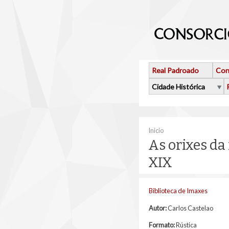
Ir o contido principal
Real Padroado
Con
Cidade Histórica
Vostede está aquí
Inicio
As orixes da
XIX
Biblioteca de Imaxes
Autor:
Carlos Castelao
Formato:
Rústica