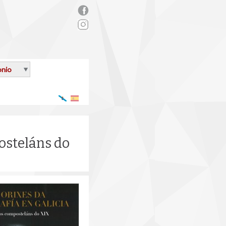
rs_facebook.png
onio
Galego
Español
posteláns do